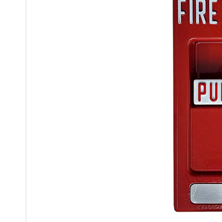
Túi Cứu Thương - Túi Y Tế Chuẩn
Bi
Bộ Y Tế