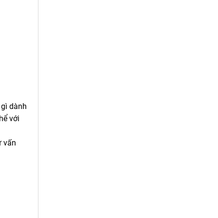
 gì dành
hể với
ư vấn