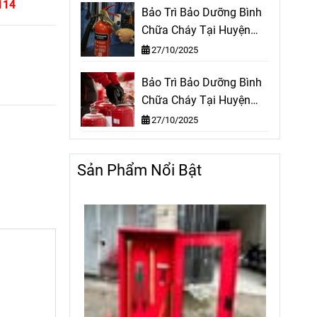
114
Bảo Trì Bảo Dưỡng Bình
Chữa Cháy Tại Huyện
Hóc Môn TPHCM
27/10/2025
Bảo Trì Bảo Dưỡng Bình
Chữa Cháy Tại Huyện
Nhà Bè TPHCM
27/10/2025
Sản Phẩm Nổi Bật
-12%