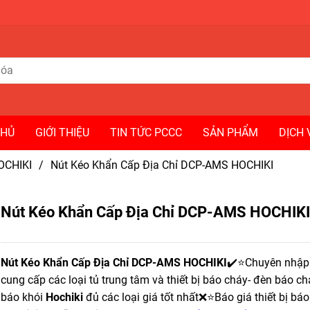
CHỦ
GIỚI THIỆU
TIN TỨC PCCC
SẢN PHẨM
DỊCH 
HOCHIKI
/
Nút Kéo Khẩn Cấp Địa Chỉ DCP-AMS HOCHIKI
Nút Kéo Khẩn Cấp Địa Chỉ DCP-AMS HOCHIKI
Nút Kéo Khẩn Cấp Địa Chỉ DCP-AMS HOCHIKI
✔️⭐Chuyên nhập
cung cấp các loại tủ trung tâm và thiết bị báo cháy- đèn báo ch
báo khói
Hochiki
đủ các loại giá tốt nhất❌⭐Báo giá thiết bị bá