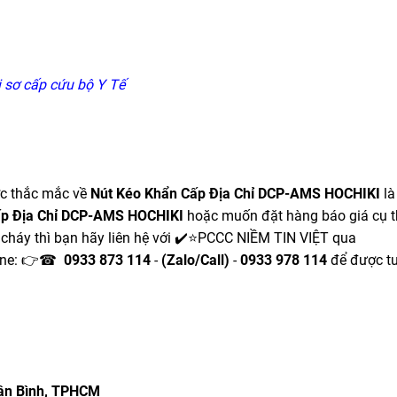
úi sơ cấp cứu bộ Y Tế
ợc thắc mắc về
Nút Kéo Khẩn Cấp Địa Chỉ DCP-AMS HOCHIKI
là
ấp Địa Chỉ DCP-AMS HOCHIKI
hoặc muốn đặt hàng báo giá cụ t
 cháy thì bạn hãy liên hệ với ✔️⭐PCCC NIỀM TIN VIỆT qua
line: 👉☎
0933 873 114
-
(Zalo/Call)
-
0933 978 114
để được t
.Tân Bình, TPHCM