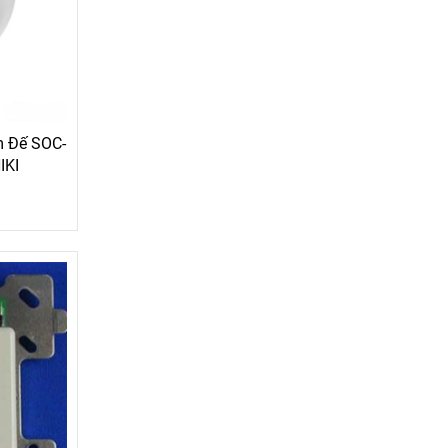
m Đế SOC-
IKI