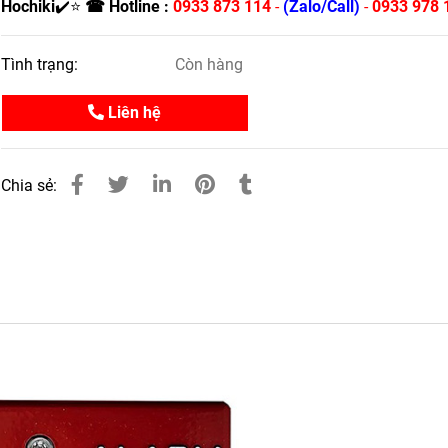
Hochiki
✔️⭐
☎ Hotline :
0933 873 114
-
(Zalo/Call)
-
0933 978 
Tình trạng:
Còn hàng
Liên hệ
Chia sẻ: