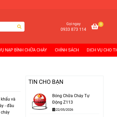
Gọi ngay
0
0933 873 114
VỤ NẠP BÌNH CHỮA CHÁY
CHÍNH SÁCH
DỊCH VỤ CHO 
TIN CHO BẠN
Bóng Chữa Cháy Tự
 khẩu và
Động Z113
áy - đầu
22/05/2026
o cháy