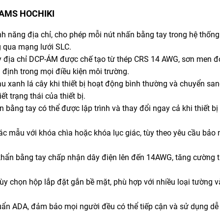
P-AMS HOCHIKI
ính năng địa chỉ, cho phép mỗi nút nhấn bằng tay trong hệ thốn
ng qua mạng lưới SLC.
ay địa chỉ DCP-ÁM được chế tạo từ thép CRS 14 AWG, sơn men đỏ
định trong mọi điều kiện môi trường.
u xanh lá cây khi thiết bị hoạt động bình thường và chuyển sa
 trạng thái của thiết bị.
n bằng tay có thể được lập trình và thay đổi ngay cả khi thiết bị
c mẫu với khóa chìa hoặc khóa lục giác, tùy theo yêu cầu bảo 
khẩn bằng tay chấp nhận dây điện lên đến 14AWG, tăng cường tí
y chọn hộp lắp đặt gắn bề mặt, phù hợp với nhiều loại tường v
huẩn ADA, đảm bảo mọi người đều có thể tiếp cận và sử dụng dễ