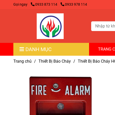
Gọi ngay
0933 873 114
0933 978 114
DANH MỤC
TRANG 
Trang chủ
/
Thiết Bị Báo Cháy
/
Thiết Bị Báo Cháy 