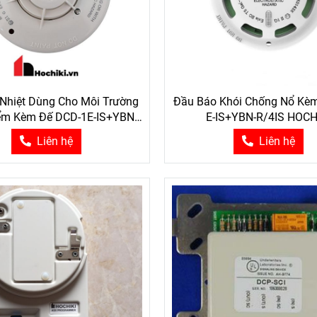
Nhiệt Dùng Cho Môi Trường
Đầu Báo Khói Chống Nổ Kè
ểm Kèm Đế DCD-1E-IS+YBN-
E-IS+YBN-R/4IS HOCH
R/4IS HOCHIKI
Liên hệ
Liên hệ