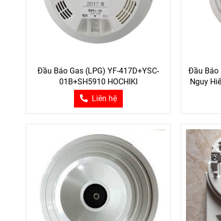
Đầu Báo Gas (LPG) YF-417D+YSC-
Đầu Báo 
01B+SH5910 HOCHIKI
Nguy Hi
Liên hệ