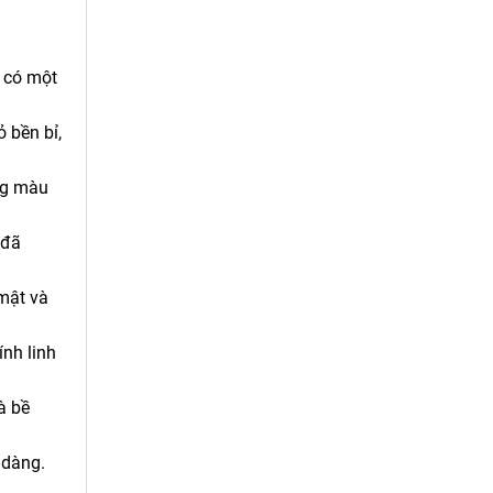
g có một
 bền bỉ,
ng màu
 đã
mật và
nh linh
à bề
 dàng.