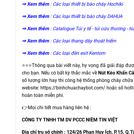
⇒ Xem thêm
:
Các loại thiết bị báo cháy Hochiki
⇒ Xem thêm
:
Các loại thiết bị báo cháy DAHUA
⇒ Xem thêm
:
Catalogue Túi y tế - túi cứu thương - t
⇒ Xem thêm
:
Các loại thang dây thoát hiểm
⇒ Xem thêm
:
Các loại đèn exit Kentom
⭐⭐⭐Thông qua bài viết này, hy vọng đã giải đáp đư
cho bạn. Nếu có bất kỳ thắc mắc về
Nút Kéo Khẩn C
số lượng lớn hay thi công hệ thống phòng cháy chữa
website:
https://binhchuachaybot.com/
hoặc số hot
hoàn toàn miễn phí.
👉Mọi chi tiết mua hàng liên hệ :
CÔNG TY TNHH TM DV PCCC NIỀM TIN VIỆT
Địa chỉ trụ sở chính : 124/26 Phan Huy Ích, P.15, Q