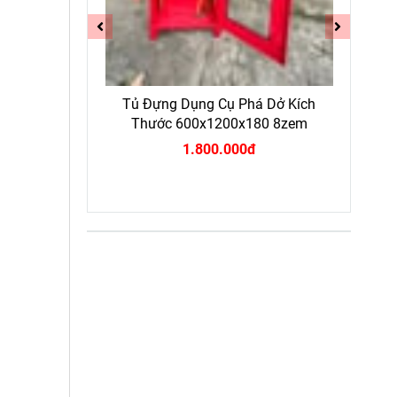
MFZ2 BC 2KG
Tủ Đựng Dụng Cụ Phá Dở Kích
Com
Thước 600x1200x180 8zem
1.800.000đ