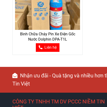
Bình Chữa Cháy Pin Xe Điện Gốc
Nước Dolphin DPA-T1L
Liên hệ
Nhận ưu đãi - Quà tặng và nhiều hơn
Tin Việt
CÔNG TY TNHH TM DV PCCC NIỀM TIN