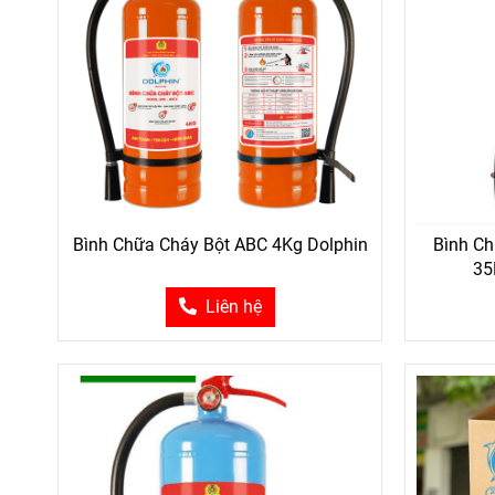
Túi Cứu Thương - Túi Y Tế Chuẩn
Bi
Bộ Y Tế
Bình Chữa Cháy Bột ABC 4Kg Dolphin
Bình C
35
Liên hệ