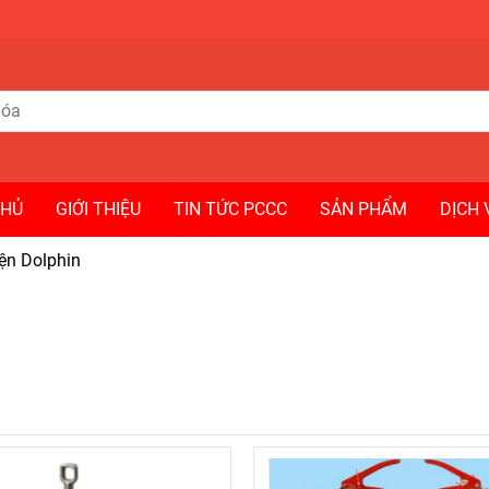
CHỦ
GIỚI THIỆU
TIN TỨC PCCC
SẢN PHẨM
DỊCH 
ện Dolphin