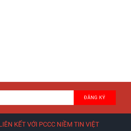
ĐĂNG KÝ
LIÊN KẾT VỚI PCCC NIỀM TIN VIỆT