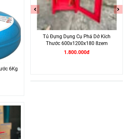
MFZ2 BC 2KG
Tủ Đựng Dụng Cụ Phá Dở Kích
Com
Thước 600x1200x180 8zem
1.800.000đ
Nước 6Kg