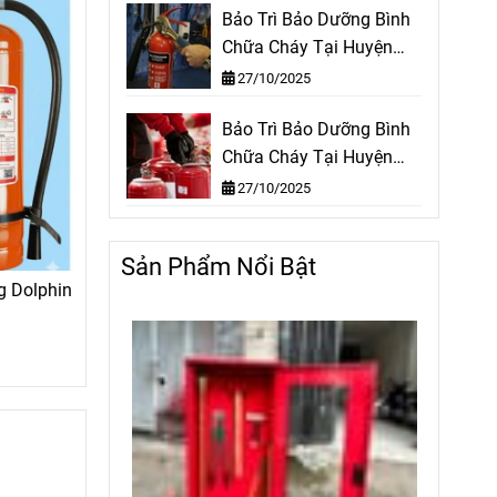
Bảo Trì Bảo Dưỡng Bình
Chữa Cháy Tại Huyện
Hóc Môn TPHCM
27/10/2025
Bảo Trì Bảo Dưỡng Bình
Chữa Cháy Tại Huyện
Nhà Bè TPHCM
27/10/2025
Sản Phẩm Nổi Bật
g Dolphin
-12%