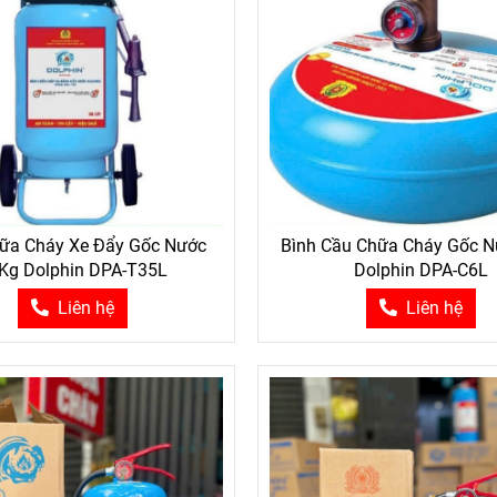
̀nh Chữa Cháy Bột MFZ1 BC 1KG
Bình Chữa Cháy Bột 
(ABC MFZL1)
(ABC MFZL2)
hữa Cháy Xe Đẩy Gốc Nước
Bình Cầu Chữa Cháy Gốc 
Kg Dolphin DPA-T35L
Dolphin DPA-C6L
Liên hệ
Liên hệ