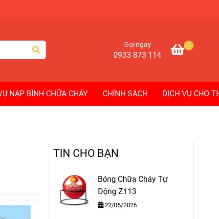
Gọi ngay
0
0933 873 114
VỤ NẠP BÌNH CHỮA CHÁY
CHÍNH SÁCH
DỊCH VỤ CHO 
TIN CHO BẠN
Bóng Chữa Cháy Tự
Động Z113
22/05/2026