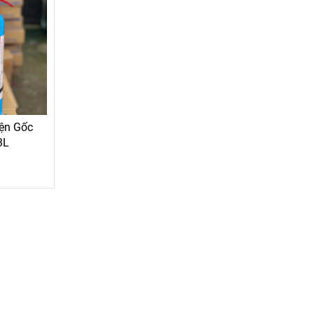
iện Gốc
3L