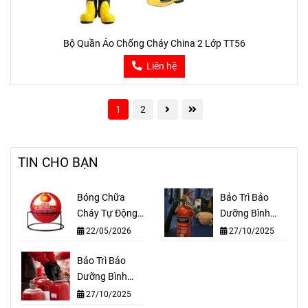
Bộ Quần Áo Chống Cháy China 2 Lớp TT56
Liên hệ
1
2
TIN CHO BẠN
Bóng Chữa
Bảo Trì Bảo
Cháy Tự Động
Dưỡng Bình
Z113
Chữa Cháy Tại
22/05/2026
27/10/2025
Huyện Hóc
Bảo Trì Bảo
Môn TPHCM
Dưỡng Bình
Chữa Cháy Tại
27/10/2025