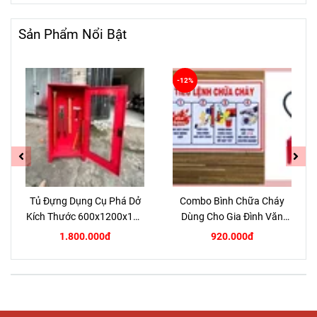
Huyện Nhà Bè
TPHCM
Sản Phẩm Nổi Bật
-12%
Tủ Đựng Dụng Cụ Phá Dở
Combo Bình Chữa Cháy
Kích Thước 600x1200x180
Dùng Cho Gia Đình Văn
8zem
Phòng
1.800.000đ
920.000đ