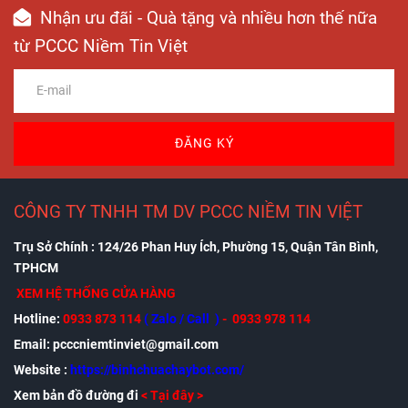
Nhận ưu đãi - Quà tặng và nhiều hơn thế nữa
từ PCCC Niềm Tin Việt
ĐĂNG KÝ
CÔNG TY TNHH TM DV PCCC NIỀM TIN VIỆT
Trụ Sở Chính : 124/26 Phan Huy Ích, Phường 15, Quận Tân Bình,
TPHCM
XEM HỆ THỐNG CỬA HÀNG
Hotline:
0933 873 114
( Zalo / Call )
- 0933 978 114
Email: pcccniemtinviet@gmail.com
Website :
https://binhchuachaybot.com/
Xem bản đồ đường đi
<
Tại đây
>