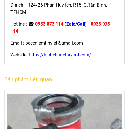
Địa chỉ : 124/26 Phan Huy Ích, P.15, Q.Tân Bình,
TPHCM
Hotline : ☎
0933 873 114
(Zalo/Call)
- 0933 978
114
Email : pcccniemtinviet@gmail.com
Website:
https://binhchuachaybot.com/
Sản phẩm liên quan