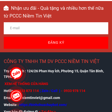
Nhận ưu đãi - Quà tặng và nhiều hơn thế nữa
từ PCCC Niềm Tin Việt
ĐĂNG KÝ
CÔNG TY TNHH TM DV PCCC NIỀM TIN VIỆT
Trụ Sở Chính : 124/26 Phan Huy Ích, Phường 15, Quận Tân Bình,
TPHCM
XEM HỆ THỐNG CỬA HÀNG
Hotline:
0933 873 114
( Zalo / Call )
- 0933 978 114
Email: pcccniemtinviet@gmail.com
Website :
https://binhchuachaybot.com/
Xem bản đồ đường đi
<
Tại đây
>