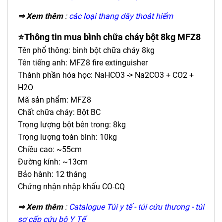
⇒ Xem thêm
:
các loại thang dây thoát hiểm
⭐Thông tin mua
bình chữa cháy bột 8kg MFZ8
Tên phổ thông: bình bột chữa cháy 8kg
Tên tiếng anh: MFZ8 fire extinguisher
Thành phần hóa học: NaHCO3 -> Na2CO3 + CO2 +
H2O
Mã sản phẩm: MFZ8
Chất chữa cháy: Bột BC
Trọng lượng bột bên trong: 8kg
Trọng lượng toàn bình: 10kg
Chiều cao: ~55cm
Đường kính: ~13cm
Bảo hành: 12 tháng
Chứng nhận nhập khẩu CO-CQ
⇒ Xem thêm
:
Catalogue Túi y tế - túi cứu thương - túi
sơ cấp cứu bộ Y Tế