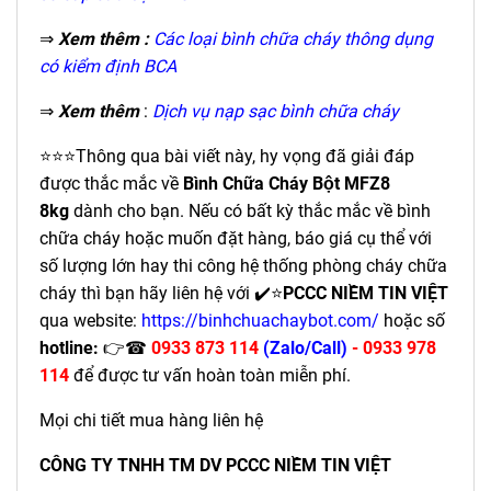
⇒
Xem thêm :
Các loại bình chữa cháy thông dụng
có kiểm định BCA
⇒
Xem thêm
:
Dịch vụ nạp sạc bình chữa cháy
⭐⭐⭐Thông qua bài viết này, hy vọng đã giải đáp
được thắc mắc về
Bình Chữa Cháy Bột MFZ8
8kg
dành cho bạn. Nếu có bất kỳ thắc mắc về bình
chữa cháy hoặc muốn đặt hàng, báo giá cụ thể với
số lượng lớn hay thi công hệ thống phòng cháy chữa
cháy thì bạn hãy liên hệ với ✔️⭐
PCCC NIỀM TIN VIỆT
qua website:
https://binhchuachaybot.com/
hoặc số
hotline:
👉☎
0933 873 114
(Zalo/Call)
- 0933 978
114
để được tư vấn hoàn toàn miễn phí.
Mọi chi tiết mua hàng liên hệ
CÔNG TY TNHH TM DV PCCC NIỀM TIN VIỆT