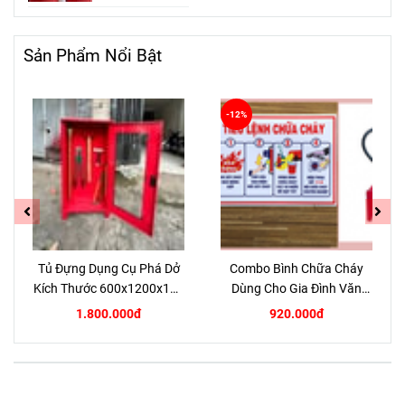
Huyện Nhà Bè
TPHCM
Sản Phẩm Nổi Bật
-12%
Tủ Đựng Dụng Cụ Phá Dở
Combo Bình Chữa Cháy
Kích Thước 600x1200x180
Dùng Cho Gia Đình Văn
8zem
Phòng
1.800.000đ
920.000đ