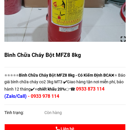
Bình Chữa Cháy Bột MFZ8 8kg
⭐⭐⭐⭐⭐
Bình Chữa Cháy Bột MFZ8 8kg
- Có Kiểm Định BCA
❌⭐ Báo
giá bình chữa cháy co2 3kg MT3 ✔️Giao hàng tận nơi miễn phí, bảo
0933 873 114
hành 12 tháng✔️⭐
chiết khấu 20%
👉☎
(Zalo/Call)
- 0933 978 114
Tình trạng:
Còn hàng
Liên hệ