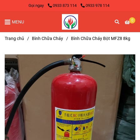
Gọi ngay
0933 873 114
0933 978 114
0
MENU
Trang chủ
/
Bình Chữa Cháy
/
Bình Chữa Cháy Bột MFZ8 8kg