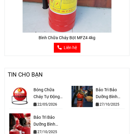
Bình Chữa Cháy Bột MFZ4 4kg
Liên hệ
TIN CHO BẠN
Bóng Chữa
Bảo Trì Bảo
Cháy Tự Động
Dưỡng Bình
Z113
Chữa Cháy Tại
22/05/2026
27/10/2025
Huyện Hóc
Bảo Trì Bảo
Môn TPHCM
Dưỡng Bình
Chữa Cháy Tại
27/10/2025